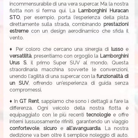
incommensurabile di una vera supercar. Ma la nostra
flotta non si ferma qui. La
Lamborghini Huracan
STO
, per esempio, porta l'esperienza della pista
direttamente sulla strada, combinando
prestazioni
estreme
con un design aerodinamico che sfida il
vento.
♦ Per coloro che cercano una sinergia di
lusso
e
versatilità
, presentiamo con orgoglio la
Lamborghini
Urus S
, il primo Super SUV al mondo. Questa
straordinaria macchina sovverte le convenzioni,
unendo l'agilità di una supercar con la
funzionalità di
un SUV
, offrendo un'esperienza di guida senza
compromessi.
♦ In
GT Rent
, sappiamo che sono i dettagli a fare la
differenza. Ogni veicolo della nostra flotta è
equipaggiato con le più recenti
tecnologie
e offre
interni lussuosamente rifiniti, garantendo un viaggio
confortevole
,
sicuro
e
all'avanguardia
. La nostra
dedizione va ben oltre il semplice noleggio di auto.