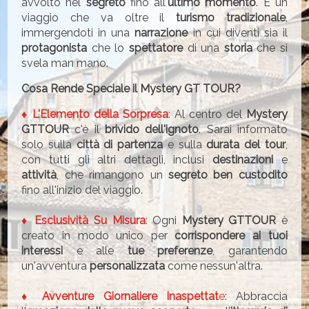
avvolto nel
segreto
fino all'
ultimo momento
. È un
viaggio che va oltre il
turismo tradizionale
,
immergendoti in una
narrazione
in cui diventi sia il
protagonista
che lo
spettatore
di una
storia
che si
svela man mano.
Cosa Rende Speciale il Mystery GT TOUR?
♦ L'Elemento della Sorpresa
:
Al centro del
Mystery
GTTOUR
c'è il
brivido dell'ignoto
. Sarai informato
solo sulla
città di partenza
e sulla
durata del tour
,
con tutti gli altri dettagli, inclusi
destinazioni
e
attività
, che rimangono un
segreto ben custodito
fino all'inizio del viaggio.
♦ Esclusività Su Misura
:
Ogni
Mystery GTTOUR
è
creato in modo unico per
corrispondere ai tuoi
interessi
e alle
tue preferenze
, garantendo
un'avventura
personalizzata
come nessun'altra.
♦ Avventure Giornaliere Inaspettat
e
: Abbraccia