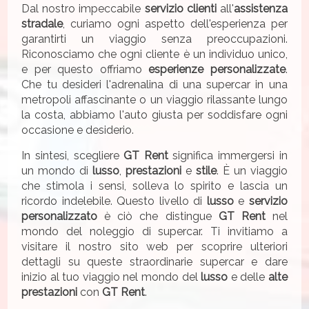
Dal nostro impeccabile
servizio clienti
all'
assistenza
stradale
, curiamo ogni aspetto dell'esperienza per
garantirti un viaggio senza preoccupazioni.
Riconosciamo che ogni cliente è un individuo unico,
e per questo offriamo
esperienze personalizzate
.
Che tu desideri l'adrenalina di una supercar in una
metropoli affascinante o un viaggio rilassante lungo
la costa, abbiamo l'auto giusta per soddisfare ogni
occasione e desiderio.
In sintesi, scegliere
GT Rent
significa immergersi in
un mondo di
lusso
,
prestazioni
e
stile
. È un viaggio
che stimola i sensi, solleva lo spirito e lascia un
ricordo indelebile. Questo livello di
lusso
e
servizio
personalizzato
è ciò che distingue
GT Rent
nel
mondo del noleggio di supercar. Ti invitiamo a
visitare il nostro sito web per scoprire ulteriori
dettagli su queste straordinarie supercar e dare
inizio al tuo viaggio nel mondo del
lusso
e delle
alte
prestazioni
con
GT Rent
.