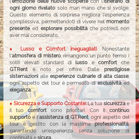
l'
emozione delle nuove scoperte
con l'
itinerario di
ogni giorno rivelato
solo man mano che si svolge.
Questo elemento di sorpresa migliora l'esperienza
complessiva, permettendoti di vivere nel
momento
presente
ed
esplorare possibilità
che potresti non
aver mai considerato.
♦ Lusso e Comfort Ineguagliati
:
Nonostante
l'
atmosfera di mistero
, rimangono un punto fermo i
soliti elevati standard di
lusso
e
comfort
che
GTRent
è noto per offrire. Dalle
prestigiose
sistemazioni
alle
esperienze culinarie di alta classe
,
ogni aspetto del tour è permeato di
esclusività
ed
eleganza
.
♦ Sicurezza e Supporto Costante
:
La tua
sicurezza
e
il tuo
comfort
sono prioritari. Con il
continuo
supporto
e l'
assistenza di GTRent
, ogni aspetto del
tour è gestito con la massima
professionalità
,
garantendo un'esperienza senza soluzione di
continuità e
sicura
.