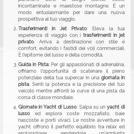
incontaminate e maestose montagne. È un
modo entusiasmante per dare una nuova
prospettiva al tuo viaggio.
Trasferimenti in Jet Privato
: Eleva la tua
esperienza di viaggio con i
trasferimenti in jet
privato
. Arriva a destinazione con stile e
comfort, evitando i fastidi dei voli commerciali.
È l'epitome del lusso e della comodità.
Guida in Pista
: Per gli appassionati di adrenalina,
offriamo l'opportunità di scatenare il pieno
potenziale della tua supercar in una
giornata in
pista
. Senti la potenza e la precisione del tuo
veicolo mentre affronti le curve di una pista da
corsa di classe mondiale.
Giornate in Yacht di Lusso
: Salpa su un
yacht di
lusso
ed esplora coste mozzafiato, baie
nascoste e porti vivaci. Le nostre avventure in
yacht offrono il perfetto equilibrio tra relax ed
esplorazione, rendendole un'aggiunta