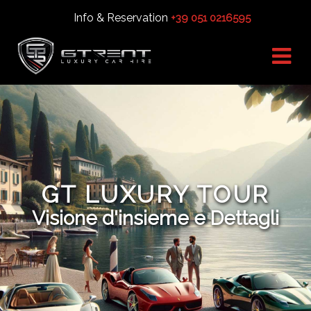
Info & Reservation
+39 051 0216595
GT LUXURY TOUR
Visione d'insieme e Dettagli