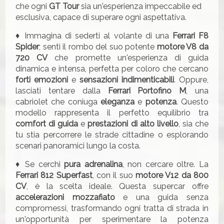
che ogni
GT Tour
sia un'esperienza impeccabile ed
esclusiva, capace di superare ogni aspettativa.
♦ Immagina di sederti al volante di una
Ferrari F8
Spider
; senti il rombo del suo potente
motore V8 da
720 CV
che promette un'esperienza di guida
dinamica e intensa, perfetta per coloro che cercano
forti emozioni
e
sensazioni indimenticabili
. Oppure,
lasciati tentare dalla
Ferrari Portofino M
, una
cabriolet che coniuga
eleganza
e
potenza
. Questo
modello rappresenta il perfetto equilibrio tra
comfort di guida
e
prestazioni di alto livello
, sia che
tu stia percorrere le strade cittadine o esplorando
scenari panoramici lungo la costa.
♦ Se cerchi
pura adrenalina
, non cercare oltre. La
Ferrari 812 Superfast
, con il suo
motore V12 da 800
CV
, è la scelta ideale. Questa supercar offre
accelerazioni mozzafiato
e una guida senza
compromessi, trasformando ogni tratta di strada in
un'opportunità per sperimentare la potenza