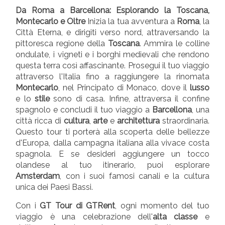
Da Roma a Barcellona: Esplorando la Toscana,
Montecarlo e Oltre
Inizia la tua avventura a
Roma
, la
Città Eterna, e dirigiti verso nord, attraversando la
pittoresca regione della
Toscana
. Ammira le colline
ondulate, i vigneti e i borghi medievali che rendono
questa terra così affascinante. Prosegui il tuo viaggio
attraverso l'Italia fino a raggiungere la rinomata
Montecarlo
, nel Principato di Monaco, dove il
lusso
e lo
stile
sono di casa. Infine, attraversa il confine
spagnolo e concludi il tuo viaggio a
Barcellona
, una
città ricca di
cultura
,
arte
e
architettura
straordinaria.
Questo tour ti porterà alla scoperta delle bellezze
d'Europa, dalla campagna italiana alla vivace costa
spagnola. E se desideri aggiungere un tocco
olandese al tuo itinerario, puoi esplorare
Amsterdam
, con i suoi famosi canali e la cultura
unica dei Paesi Bassi.
Con i
GT Tour di GTRent
, ogni momento del tuo
viaggio è una celebrazione dell'
alta classe
e