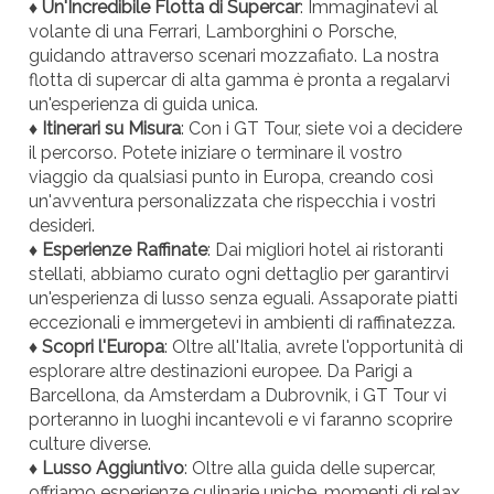
♦ Un'Incredibile Flotta di Supercar
: Immaginatevi al
volante di una Ferrari, Lamborghini o Porsche,
guidando attraverso scenari mozzafiato. La nostra
flotta di supercar di alta gamma è pronta a regalarvi
un'esperienza di guida unica.
♦ Itinerari su Misura
: Con i GT Tour, siete voi a decidere
il percorso. Potete iniziare o terminare il vostro
viaggio da qualsiasi punto in Europa, creando così
un'avventura personalizzata che rispecchia i vostri
desideri.
♦ Esperienze Raffinate
: Dai migliori hotel ai ristoranti
stellati, abbiamo curato ogni dettaglio per garantirvi
un'esperienza di lusso senza eguali. Assaporate piatti
eccezionali e immergetevi in ambienti di raffinatezza.
♦ Scopri l'Europa
: Oltre all'Italia, avrete l'opportunità di
esplorare altre destinazioni europee. Da Parigi a
Barcellona, da Amsterdam a Dubrovnik, i GT Tour vi
porteranno in luoghi incantevoli e vi faranno scoprire
culture diverse.
♦ Lusso Aggiuntivo
: Oltre alla guida delle supercar,
offriamo esperienze culinarie uniche, momenti di relax