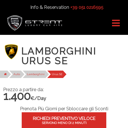
Info & Reservation
+39 051 0216595
LAMBORGHINI
URUS SE
Auto
Lamborghini
Urus SE
Prezzo a partire da:
1.400
€/Day
Prenota Più Giorni per Sbloccare gli Sconti
RICHIEDI PREVENTIVO VELOCE
SERVONO MENO DI 2 MINUTI