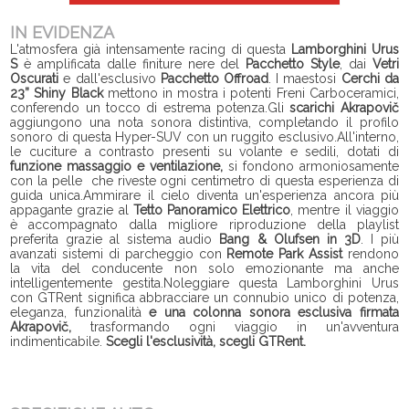
IN EVIDENZA
L'atmosfera già intensamente racing di questa
Lamborghini Urus
S
è amplificata dalle finiture nere del
Pacchetto Style
, dai
Vetri
Oscurati
e dall'esclusivo
Pacchetto Offroad
. I maestosi
Cerchi da
23” Shiny Black
mettono in mostra i potenti Freni Carboceramici,
conferendo un tocco di estrema potenza.Gli
scarichi Akrapovič
aggiungono una nota sonora distintiva, completando il profilo
sonoro di questa Hyper-SUV con un ruggito esclusivo.All'interno,
le cuciture a contrasto presenti su volante e sedili, dotati di
funzione massaggio e ventilazione,
si fondono armoniosamente
con la pelle che riveste ogni centimetro di questa esperienza di
guida unica.Ammirare il cielo diventa un'esperienza ancora più
appagante grazie al
Tetto Panoramico Elettrico
, mentre il viaggio
è accompagnato dalla migliore riproduzione della playlist
preferita grazie al sistema audio
Bang & Olufsen in 3D
. I più
avanzati sistemi di parcheggio con
Remote Park Assist
rendono
la vita del conducente non solo emozionante ma anche
intelligentemente gestita.Noleggiare questa Lamborghini Urus
con GTRent significa abbracciare un connubio unico di potenza,
eleganza, funzionalità
e una colonna sonora esclusiva firmata
Akrapovič,
trasformando ogni viaggio in un'avventura
indimenticabile.
Scegli l'esclusività, scegli GTRent.